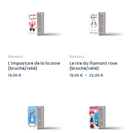
de
prix :
19,00 €
à
22,00 €
Romans
Romans
L’imposture de la licorne
Le rire du flamant rose
(broché/relié)
(broché/relié)
19,00
€
19,00
€
–
22,00
€
Plage
Plage
de
de
prix :
prix :
19,00 €
19,00 €
à
à
22,00 €
22,00 €