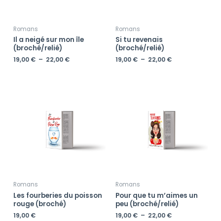
Romans
Romans
Il a neigé sur mon île
Si tu revenais
(broché/relié)
(broché/relié)
19,00
€
–
22,00
€
19,00
€
–
22,00
€
Plage
de
prix :
19,00 €
à
22,00 €
Romans
Romans
Les fourberies du poisson
Pour que tu m’aimes un
rouge (broché)
peu (broché/relié)
19,00
€
19,00
€
–
22,00
€