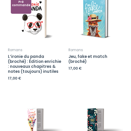
Pré
commande
Romans
Romans
L’ironie du panda
Jeu, fake et match
(broché) : Édition enrichie
(broché)
: nouveaux chapitres &
17,00
€
notes (toujours) inutiles
17,00
€
Plage
Plage
de
de
prix :
prix :
17,00 €
17,00 €
à
à
22,00 €
22,00 €