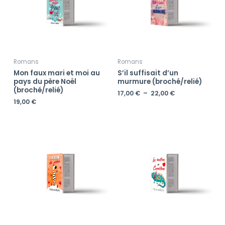
22,00 €
Romans
Romans
Mon faux mari et moi au
S’il suffisait d’un
pays du père Noël
murmure (broché/relié)
(broché/relié)
17,00
€
–
22,00
€
19,00
€
Plage
Plage
de
de
prix :
prix :
19,00 €
19,00 €
à
à
22,00 €
22,00 €