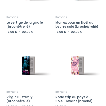
Romans
Romans
Le vertige de la girafe
Mon ex pour un Noël au
(broché/relié)
beurre salé (broché/relié)
17,00
€
–
22,00
€
17,00
€
–
22,00
€
Plage
de
prix :
17,00 €
à
22,00 €
Romans
Romans
Virgin Butterfly
Road trip au pays du
(broché/relié)
Soleil-levant (broché)