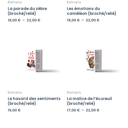
Romans
Romans
La parade du zèbre
Les émotions du
(broché/relié)
caméléon (broché/relié)
19,00
€
–
22,00
€
19,00
€
–
22,00
€
Plage
de
prix :
17,00 €
à
22,00 €
Romans
Romans
Le hasard des sentiments
La malice de l’écureuil
(broché/relié)
(broché/relié)
19,00
€
17,00
€
–
22,00
€
Plage