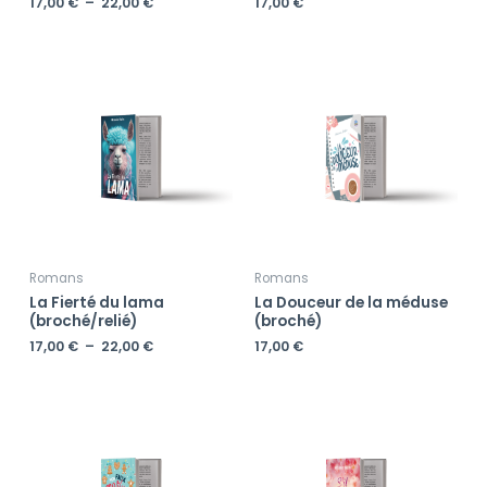
17,00
€
–
22,00
€
17,00
€
Plage
de
prix :
17,00 €
à
22,00 €
Romans
Romans
La Fierté du lama
La Douceur de la méduse
(broché/relié)
(broché)
17,00
€
–
22,00
€
17,00
€
Plage
de
prix :
17,00 €
à